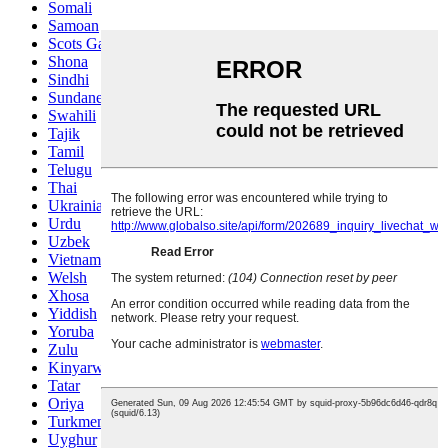
Somali
Samoan
Scots Gaelic
Shona
Sindhi
Sundanese
Swahili
Tajik
Tamil
Telugu
Thai
Ukrainian
Urdu
Uzbek
Vietnamese
Welsh
Xhosa
Yiddish
Yoruba
Zulu
Kinyarwanda
Tatar
Oriya
Turkmen
Uyghur