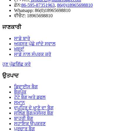
ਫ਼ੋਨ:
86-595-87351963
,
86(0)18965698810
Whatsapp: 86(0)18965698810
ਵੀਚੈਟ: 18965698810
ਜਾਣਕਾਰੀ
ਸਾਡੇ ਬਾਰੇ
ਅਕਸਰ ਪੁੱਛੇ ਜਾਂਦੇ ਸਵਾਲ
ਖ਼ਬਰਾਂ
ਸਾਡੇ ਨਾਲ ਸੰਪਰਕ ਕਰੋ
ਹੁਣ ਪੁੱਛਗਿੱਛ ਕਰੋ
ਉਤਪਾਦ
ਡਿਵਾਈਸ ਬੈਗ
ਬੈਕਪੈਕ
ਟੋਟੇ ਬੈਗ ਅਤੇ ਡਫਲ
ਸਮਾਨ
ਦੁਪਹਿਰ ਦੇ ਖਾਣੇ ਦਾ ਬੈਗ
ਸਲਿੰਗ ਬੈਗ/ਮੈਸੇਂਜਰ ਬੈਗ
ਬਾਹਰੀ ਬੈਗ
ਸਹਾਇਕ ਉਪਕਰਣ
ਪ੍ਰਚਾਰ ਬੈਗ