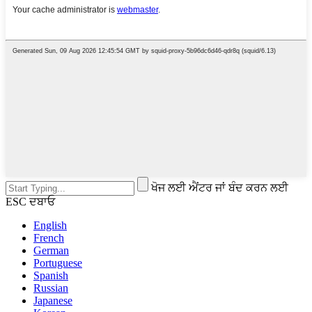
ਖੋਜ ਲਈ ਐਂਟਰ ਜਾਂ ਬੰਦ ਕਰਨ ਲਈ
ESC ਦਬਾਓ
English
French
German
Portuguese
Spanish
Russian
Japanese