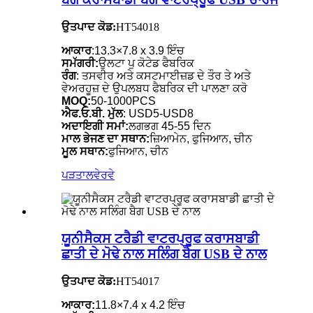
ਉਤਪਾਦ ਕੋਡ:
HT54018
ਆਕਾਰ
:13.3×7.8 x 3.9 ਇੰਚ
ਸਮੱਗਰੀ:
ਉਲਟਾ ਪੁ ਕੋਟੇਡ ਫੈਬਰਿਕ
ਰੰਗ
: ਤਸਵੀਰ ਅਤੇ ਕਸਟਮਾਈਜ਼ਡ ਦੇ ਤੌਰ ਤੇ ਅਤੇ
ਵੇਅਰਹੂਜ਼ ਦੇ ਉਪਲਬਧ ਫੈਬਰਿਕ ਦੀ ਪਾਲਣਾ ਕਰੋ
MOQ:
50-1000PCS
ਐਫ.ਓ.ਬੀ. ਮੁੱਲ
: USD5-USD8
ਅਦਾਇਗੀ ਸਮਾਂ:
ਲਗਭਗ 45-55 ਦਿਨ
ਮਾਲ ਭੇਜਣ ਦਾ ਸਥਾਨ:
ਜ਼ਿਆਮੇਨ, ਫੁਜਿਆਨ, ਚੀਨ
ਮੂਲ ਸਥਾਨ:
ਫੁਜਿਆਨ, ਚੀਨ
ਪੜਤਾਲ
ਵੇਰਵੇ
ਯੂਨੀਸੈਕਸ ਟਰੈਡੀ ਵਾਟਰਪ੍ਰੂਫ ਕਰਾਸਬਾਡੀ
ਛਾਤੀ ਦੇ ਮੋਢੇ ਨਾਲ ਸਲਿੰਗ ਬੈਗ USB ਦੇ ਨਾਲ
ਉਤਪਾਦ ਕੋਡ:
HT54017
ਆਕਾਰ:
11.8×7.4 x 4.2 ਇੰਚ