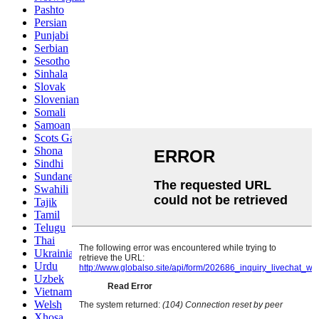
Pashto
Persian
Punjabi
Serbian
Sesotho
Sinhala
Slovak
Slovenian
Somali
Samoan
Scots Gaelic
Shona
Sindhi
Sundanese
Swahili
Tajik
Tamil
Telugu
Thai
Ukrainian
Urdu
Uzbek
Vietnamese
Welsh
Xhosa