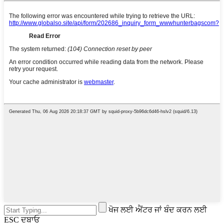
ਖੋਜ ਲਈ ਐਂਟਰ ਜਾਂ ਬੰਦ ਕਰਨ ਲਈ
ESC ਦਬਾਓ