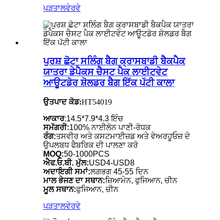
ਪੜਤਾਲ
ਵੇਰਵੇ
ਪੁਰਸ਼ ਛੋਟਾ ਸਲਿੰਗ ਬੈਗ ਕ੍ਰਾਸਬਾਡੀ ਬੈਕਪੈਕ
ਯਾਤਰਾ ਡੇਪੈਕਸ ਚੈਸਟ ਪੈਕ ਲਾਈਟਵੇਟ
ਆਊਟਡੋਰ ਸ਼ੋਲਡਰ ਬੈਗ ਇੱਕ ਪੱਟੀ ਕਾਲਾ
ਉਤਪਾਦ ਕੋਡ:
HT54019
ਆਕਾਰ
:14.5*7.9*4.3 ਇੰਚ
ਸਮੱਗਰੀ:
100% ਨਾਈਲੋਨ ਪਾਣੀ-ਰੋਧਕ
ਰੰਗ:
ਤਸਵੀਰ ਅਤੇ ਕਸਟਮਾਈਜ਼ਡ ਅਤੇ ਵੇਅਰਹੂਓਜ਼ ਦੇ
ਉਪਲਬਧ ਫੈਬਰਿਕ ਦੀ ਪਾਲਣਾ ਕਰੋ
MOQ:
50-1000PCS
ਐਫ.ਓ.ਬੀ. ਮੁੱਲ:
USD4-USD8
ਅਦਾਇਗੀ ਸਮਾਂ:
ਲਗਭਗ 45-55 ਦਿਨ
ਮਾਲ ਭੇਜਣ ਦਾ ਸਥਾਨ:
ਜ਼ਿਆਮੇਨ, ਫੁਜਿਆਨ, ਚੀਨ
ਮੂਲ ਸਥਾਨ:
ਫੁਜਿਆਨ, ਚੀਨ
ਪੜਤਾਲ
ਵੇਰਵੇ