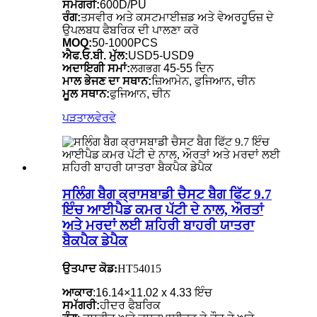
ਸਮੱਗਰੀ:
600D/PU
ਰੰਗ:
ਤਸਵੀਰ ਅਤੇ ਕਸਟਮਾਈਜ਼ਡ ਅਤੇ ਵੇਅਰਹੂਓਜ਼ ਦੇ
ਉਪਲਬਧ ਫੈਬਰਿਕ ਦੀ ਪਾਲਣਾ ਕਰੋ
MOQ:
50-1000PCS
ਐਫ.ਓ.ਬੀ. ਮੁੱਲ:
USD5-USD9
ਅਦਾਇਗੀ ਸਮਾਂ:
ਲਗਭਗ 45-55 ਦਿਨ
ਮਾਲ ਭੇਜਣ ਦਾ ਸਥਾਨ:
ਜ਼ਿਆਮੇਨ, ਫੁਜਿਆਨ, ਚੀਨ
ਮੂਲ ਸਥਾਨ:
ਫੁਜਿਆਨ, ਚੀਨ
ਪੜਤਾਲ
ਵੇਰਵੇ
ਸਲਿੰਗ ਬੈਗ ਕ੍ਰਾਸਬਾਡੀ ਚੈਸਟ ਬੈਗ ਫਿੱਟ 9.7
ਇੰਚ ਆਈਪੈਡ ਕਮਰ ਪੱਟੀ ਦੇ ਨਾਲ, ਔਰਤਾਂ
ਅਤੇ ਮਰਦਾਂ ਲਈ ਸ਼ਹਿਰੀ ਬਾਹਰੀ ਯਾਤਰਾ
ਬੈਕਪੈਕ ਡੇਪੈਕ
ਉਤਪਾਦ ਕੋਡ:
HT54015
ਆਕਾਰ
:16.14×11.02 x 4.33 ਇੰਚ
ਸਮੱਗਰੀ:
ਹੀਦਰ ਫੈਬਰਿਕ