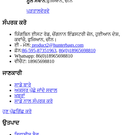
ਮੂਲ ਸਥਾਨ:
ਫੁਜਿਆਨ, ਚੀਨ
ਪੜਤਾਲ
ਵੇਰਵੇ
ਸੰਪਰਕ ਕਰੋ
ਯਿੰਗਬਿਨ ਈਸਟ ਰੋਡ, ਚੇਂਗਨਾਨ ਇੰਡਸਟਰੀ ਜ਼ੋਨ, ਹੁਈਆਨ ਦੇਸ਼,
ਕਵਾਂਜ਼ੌ, ਫੁਜਿਆਨ, ਚੀਨ।
ਈ - ਮੇਲ:
product2@hunterbags.com
ਫ਼ੋਨ:
86-595-87351963
,
86(0)18965698810
Whatsapp: 86(0)18965698810
ਵੀਚੈਟ: 18965698810
ਜਾਣਕਾਰੀ
ਸਾਡੇ ਬਾਰੇ
ਅਕਸਰ ਪੁੱਛੇ ਜਾਂਦੇ ਸਵਾਲ
ਖ਼ਬਰਾਂ
ਸਾਡੇ ਨਾਲ ਸੰਪਰਕ ਕਰੋ
ਹੁਣ ਪੁੱਛਗਿੱਛ ਕਰੋ
ਉਤਪਾਦ
ਡਿਵਾਈਸ ਬੈਗ