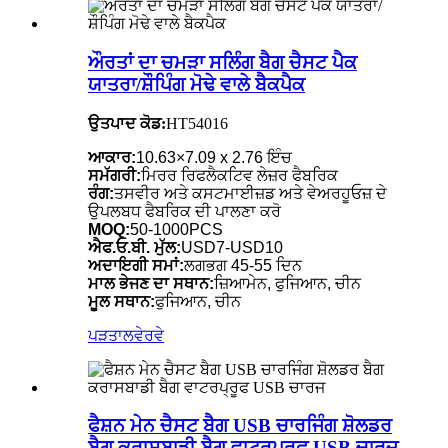
ਔਰਤਾਂ ਦਾ ਚਮੜਾ ਸਲਿੰਗ ਬੈਗ ਚੈਸਟ ਪੈਕ
ਯਾਤਰਾ/ਸ਼ੌਪਿੰਗ ਮੋਢੇ ਵਾਲੇ ਬੈਕਪੈਕ
ਉਤਪਾਦ ਕੋਡ:
HT54016
ਆਕਾਰ:
10.63×7.09 x 2.76 ਇੰਚ
ਸਮੱਗਰੀ:
ਮਿਰਰ ਰਿਫਲੈਕਟਿਵ ਲੇਜ਼ਰ ਫੈਬਰਿਕ
ਰੰਗ:
ਤਸਵੀਰ ਅਤੇ ਕਸਟਮਾਈਜ਼ਡ ਅਤੇ ਵੇਅਰਹੂਓਜ਼ ਦੇ
ਉਪਲਬਧ ਫੈਬਰਿਕ ਦੀ ਪਾਲਣਾ ਕਰੋ
MOQ:
50-1000PCS
ਐਫ.ਓ.ਬੀ. ਮੁੱਲ:
USD7-USD10
ਅਦਾਇਗੀ ਸਮਾਂ:
ਲਗਭਗ 45-55 ਦਿਨ
ਮਾਲ ਭੇਜਣ ਦਾ ਸਥਾਨ:
ਜ਼ਿਆਮੇਨ, ਫੁਜਿਆਨ, ਚੀਨ
ਮੂਲ ਸਥਾਨ:
ਫੁਜਿਆਨ, ਚੀਨ
ਪੜਤਾਲ
ਵੇਰਵੇ
ਫੈਸ਼ਨ ਮੇਨ ਚੈਸਟ ਬੈਗ USB ਚਾਰਜਿੰਗ ਸ਼ੋਲਡਰ
ਬੈਗ ਕਰਾਸਬਾਡੀ ਬੈਗ ਵਾਟਰਪ੍ਰੂਫ USB ਚਾਰਜ