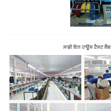
ਸਾਡੀ ਇਨ ਹਾਊਸ ਟੈਸਟ ਲੈਬ