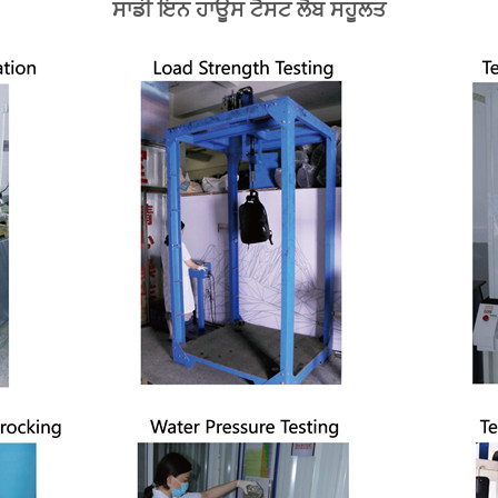
ਸਾਡੀ ਇਨ ਹਾਊਸ ਟੈਸਟ ਲੈਬ ਸਹੂਲਤ