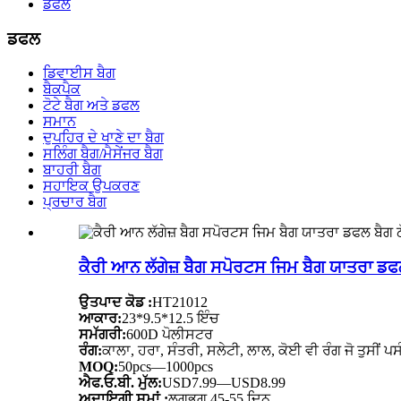
ਡਫਲ
ਡਫਲ
ਡਿਵਾਈਸ ਬੈਗ
ਬੈਕਪੈਕ
ਟੋਟੇ ਬੈਗ ਅਤੇ ਡਫਲ
ਸਮਾਨ
ਦੁਪਹਿਰ ਦੇ ਖਾਣੇ ਦਾ ਬੈਗ
ਸਲਿੰਗ ਬੈਗ/ਮੈਸੇਂਜਰ ਬੈਗ
ਬਾਹਰੀ ਬੈਗ
ਸਹਾਇਕ ਉਪਕਰਣ
ਪ੍ਰਚਾਰ ਬੈਗ
ਕੈਰੀ ਆਨ ਲੱਗੇਜ਼ ਬੈਗ ਸਪੋਰਟਸ ਜਿਮ ਬੈਗ ਯਾਤਰਾ ਡਫਲ
ਉਤਪਾਦ ਕੋਡ :
HT21012
ਆਕਾਰ:
23*9.5*12.5 ਇੰਚ
ਸਮੱਗਰੀ:
600D ਪੋਲੀਸਟਰ
ਰੰਗ:
ਕਾਲਾ, ਹਰਾ, ਸੰਤਰੀ, ਸਲੇਟੀ, ਲਾਲ, ਕੋਈ ਵੀ ਰੰਗ ਜੋ ਤੁਸੀਂ ਪਸ
MOQ:
50pcs—1000pcs
ਐਫ.ਓ.ਬੀ. ਮੁੱਲ:
USD7.99—USD8.99
ਅਦਾਇਗੀ ਸਮਾਂ :
ਲਗਭਗ 45-55 ਦਿਨ