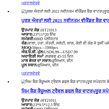
ਪੜਤਾਲ
ਵੇਰਵੇ
ਪੁਰਸ਼ ਔਰਤਾਂ ਲਈ 2021 ਨਵੀਨਤਮ ਵੀਕੈਂਡਰ ਬੈਗ ਵ
ਉਤਪਾਦ ਕੋਡ :
HT21013
ਆਕਾਰ:
23*11*20 ਇੰਚ
ਸਮੱਗਰੀ:
600D ਪੋਲੀਸਟਰ
ਰੰਗ:
ਕਾਲਾ, ਹਰਾ, ਸੰਤਰੀ, ਸਲੇਟੀ, ਲਾਲ, ਕੋਈ ਵੀ ਰੰਗ ਜੋ ਤੁਸੀਂ ਪਸ
MOQ:
50pcs—1000pcs
ਐਫ.ਓ.ਬੀ. ਮੁੱਲ:
USD6.99—USD7.99
ਅਦਾਇਗੀ ਸਮਾਂ :
ਲਗਭਗ 45-55 ਦਿਨ
ਮਾਲ ਭੇਜਣ ਦਾ ਸਥਾਨ:
ਫੁਜਿਆਨ, ਚੀਨ
ਮੂਲ ਸਥਾਨ:
ਫੁਜਿਆਨ, ਚੀਨ
ਪੜਤਾਲ
ਵੇਰਵੇ
ਜਿਮ ਬੈਗ ਕੈਜ਼ੂਅਲ ਟ੍ਰੈਵਲ ਡਫਲ ਬੈਗ ਵਾਟਰਪ੍ਰੂਫ ਸਪ
ਉਤਪਾਦ ਕੋਡ :
HT21011
ਆਕਾਰ:
23*9.5*12.5 ਇੰਚ