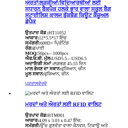
ਔਰਤਾਂ/ਲੜਕੀਆਂ/ਵਿਦਿਆਰਥੀਆਂ ਲਈ
ਸਧਾਰਨ ਬੈਕਪੈਕ ਹਲਕੇ ਭਾਰ ਵਾਲਾ ਸਕੂਲ ਬੈਗ
ਸਟਾਈਲਿਸ਼ ਕਾਲਜ ਬੁੱਕਬੈਗ ਕਿਊਟ ਕੈਜ਼ੂਅਲ
ਡੇਪੈਕ
ਉਤਪਾਦ ਕੋਡ :
HT11052
ਆਕਾਰ:
12*5.5*17 ਇੰਚ
ਸਮੱਗਰੀ:
600D+ ਪ੍ਰਿੰਟਿੰਗ
ਰੰਗ:
ਛਪਾਈ
MOQ:
50pcs—1000pcs
ਐਫ.ਓ.ਬੀ. ਮੁੱਲ:
USD5.5—USD6.5
ਅਦਾਇਗੀ ਸਮਾਂ :
ਲਗਭਗ 45-55 ਦਿਨ
ਮਾਲ ਭੇਜਣ ਦਾ ਸਥਾਨ:
ਫੁਜਿਆਨ, ਚੀਨ
ਮੂਲ ਸਥਾਨ:
ਫੁਜਿਆਨ, ਚੀਨ
ਪੜਤਾਲ
ਵੇਰਵੇ
ਮਰਦਾਂ ਅਤੇ ਔਰਤਾਂ ਲਈ RFID ਵਾਲਿਟ
ਉਤਪਾਦ ਕੋਡ:
HTM001
ਆਕਾਰ:
4.09 x 3.03 x 0.47 ਇੰਚ;
ਸਮੱਗਰੀ:
ਉੱਚ ਗੁਣਵੱਤਾ ਵਾਲਾ ਕੈਨਵਸ, ਟਿਕਾਊ ਅਤੇ