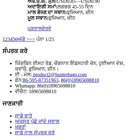
ਐਫ.ਓ.ਬੀ. ਮੁੱਲ:
USD0.85—USD0.90
ਅਦਾਇਗੀ ਸਮਾਂ:
ਲਗਭਗ 45-55 ਦਿਨ
ਮਾਲ ਭੇਜਣ ਦਾ ਸਥਾਨ:
ਫੁਜਿਆਨ, ਚੀਨ
ਮੂਲ ਸਥਾਨ:
ਫੁਜਿਆਨ, ਚੀਨ
ਪੜਤਾਲ
ਵੇਰਵੇ
1
2
3
4
5
6
ਅੱਗੇ >
>>
ਪੰਨਾ 1/25
ਸੰਪਰਕ ਕਰੋ
ਯਿੰਗਬਿਨ ਈਸਟ ਰੋਡ, ਚੇਂਗਨਾਨ ਇੰਡਸਟਰੀ ਜ਼ੋਨ, ਹੁਈਆਨ ਦੇਸ਼,
ਕਵਾਂਜ਼ੌ, ਫੁਜਿਆਨ, ਚੀਨ।
ਈ - ਮੇਲ:
product2@hunterbags.com
ਫ਼ੋਨ:
86-595-87351963
,
86(0)18965698810
Whatsapp: 86(0)18965698810
ਵੀਚੈਟ: 18965698810
ਜਾਣਕਾਰੀ
ਸਾਡੇ ਬਾਰੇ
ਅਕਸਰ ਪੁੱਛੇ ਜਾਂਦੇ ਸਵਾਲ
ਖ਼ਬਰਾਂ
ਸਾਡੇ ਨਾਲ ਸੰਪਰਕ ਕਰੋ