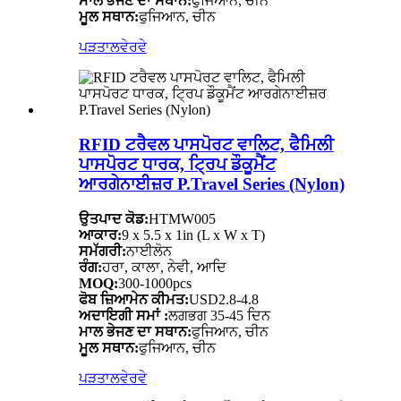
ਮਾਲ ਭੇਜਣ ਦਾ ਸਥਾਨ:
ਫੁਜਿਆਨ, ਚੀਨ
ਮੂਲ ਸਥਾਨ:
ਫੁਜਿਆਨ, ਚੀਨ
ਪੜਤਾਲ
ਵੇਰਵੇ
RFID ਟਰੈਵਲ ਪਾਸਪੋਰਟ ਵਾਲਿਟ, ਫੈਮਿਲੀ
ਪਾਸਪੋਰਟ ਧਾਰਕ, ਟ੍ਰਿਪ ਡੌਕੂਮੈਂਟ
ਆਰਗੇਨਾਈਜ਼ਰ P.Travel Series (Nylon)
ਉਤਪਾਦ ਕੋਡ:
HTMW005
ਆਕਾਰ:
9 x 5.5 x 1in (L x W x T)
ਸਮੱਗਰੀ:
ਨਾਈਲੋਨ
ਰੰਗ:
ਹਰਾ, ਕਾਲਾ, ਨੇਵੀ, ਆਦਿ
MOQ:
300-1000pcs
ਫੋਬ ਜ਼ਿਆਮੇਨ ਕੀਮਤ:
USD2.8-4.8
ਅਦਾਇਗੀ ਸਮਾਂ :
ਲਗਭਗ 35-45 ਦਿਨ
ਮਾਲ ਭੇਜਣ ਦਾ ਸਥਾਨ:
ਫੁਜਿਆਨ, ਚੀਨ
ਮੂਲ ਸਥਾਨ:
ਫੁਜਿਆਨ, ਚੀਨ
ਪੜਤਾਲ
ਵੇਰਵੇ