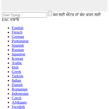
ਖੋਜ ਲਈ ਐਂਟਰ ਜਾਂ ਬੰਦ ਕਰਨ ਲਈ
ESC ਦਬਾਓ
English
French
German
Portuguese
Spanish
Russian
Japanese
Korean
Arabic
Irish
Greek
Turkish
Italian
Danish
Romanian
Indonesian
Czech
Afrikaans
Swedish