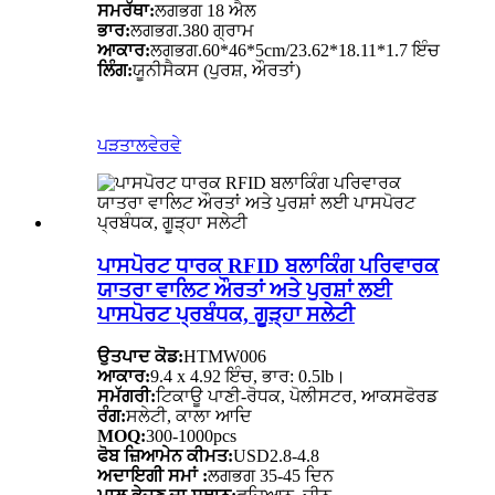
ਸਮਰੱਥਾ:
ਲਗਭਗ 18 ਐਲ
ਭਾਰ:
ਲਗਭਗ.380 ਗ੍ਰਾਮ
ਆਕਾਰ:
ਲਗਭਗ.60*46*5cm/23.62*18.11*1.7 ਇੰਚ
ਲਿੰਗ:
ਯੂਨੀਸੈਕਸ (ਪੁਰਸ਼, ਔਰਤਾਂ)
ਪੜਤਾਲ
ਵੇਰਵੇ
ਪਾਸਪੋਰਟ ਧਾਰਕ RFID ਬਲਾਕਿੰਗ ਪਰਿਵਾਰਕ
ਯਾਤਰਾ ਵਾਲਿਟ ਔਰਤਾਂ ਅਤੇ ਪੁਰਸ਼ਾਂ ਲਈ
ਪਾਸਪੋਰਟ ਪ੍ਰਬੰਧਕ, ਗੂੜ੍ਹਾ ਸਲੇਟੀ
ਉਤਪਾਦ ਕੋਡ:
HTMW006
ਆਕਾਰ:
9.4 x 4.92 ਇੰਚ, ਭਾਰ: 0.5lb।
ਸਮੱਗਰੀ:
ਟਿਕਾਊ ਪਾਣੀ-ਰੋਧਕ, ਪੋਲੀਸਟਰ, ਆਕਸਫੋਰਡ
ਰੰਗ:
ਸਲੇਟੀ, ਕਾਲਾ ਆਦਿ
MOQ:
300-1000pcs
ਫੋਬ ਜ਼ਿਆਮੇਨ ਕੀਮਤ:
USD2.8-4.8
ਅਦਾਇਗੀ ਸਮਾਂ :
ਲਗਭਗ 35-45 ਦਿਨ