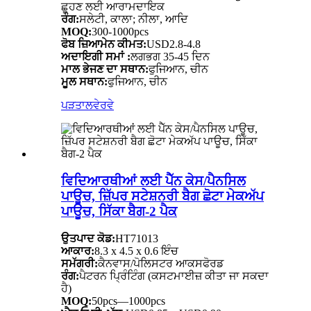
ਛੂਹਣ ਲਈ ਆਰਾਮਦਾਇਕ
ਰੰਗ:
ਸਲੇਟੀ, ਕਾਲਾ; ਨੀਲਾ, ਆਦਿ
MOQ:
300-1000pcs
ਫੋਬ ਜ਼ਿਆਮੇਨ ਕੀਮਤ:
USD2.8-4.8
ਅਦਾਇਗੀ ਸਮਾਂ :
ਲਗਭਗ 35-45 ਦਿਨ
ਮਾਲ ਭੇਜਣ ਦਾ ਸਥਾਨ:
ਫੁਜਿਆਨ, ਚੀਨ
ਮੂਲ ਸਥਾਨ:
ਫੁਜਿਆਨ, ਚੀਨ
ਪੜਤਾਲ
ਵੇਰਵੇ
ਵਿਦਿਆਰਥੀਆਂ ਲਈ ਪੈੱਨ ਕੇਸ/ਪੈਨਸਿਲ
ਪਾਊਚ, ਜ਼ਿੱਪਰ ਸਟੇਸ਼ਨਰੀ ਬੈਗ ਛੋਟਾ ਮੇਕਅੱਪ
ਪਾਊਚ, ਸਿੱਕਾ ਬੈਗ-2 ਪੈਕ
ਉਤਪਾਦ ਕੋਡ:
HT71013
ਆਕਾਰ:
8.3 x 4.5 x 0.6 ਇੰਚ
ਸਮੱਗਰੀ:
ਕੈਨਵਾਸ/ਪੋਲਿਸਟਰ ਆਕਸਫੋਰਡ
ਰੰਗ:
ਪੈਟਰਨ ਪ੍ਰਿੰਟਿੰਗ (ਕਸਟਮਾਈਜ਼ ਕੀਤਾ ਜਾ ਸਕਦਾ
ਹੈ)
MOQ:
50pcs—1000pcs