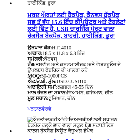
ਮਰਦ ਔਰਤਾਂ ਲਈ ਬੈਕਪੈਕ, ਕੈਨਵਸ ਬੁੱਕਪੈਕ
ਸਭ ਤੋਂ ਵੱਧ 15.6 ਇੰਚ ਕੰਪਿਊਟਰ ਅਤੇ ਟੈਬਲੇਟਾਂ
ਲਈ ਫਿੱਟ ਹੈ, USB ਚਾਰਜਿੰਗ ਪੋਰਟ ਵਾਲਾ
ਰੱਕਸੈਕ ਬੈਕਪੈਕ, ਬਾਹਰੀ, ਹਾਈਕਿੰਗ, ਭੂਰਾ
ਉਤਪਾਦ ਕੋਡ:
HT14010
ਆਕਾਰ:
18.5 x 11.8 x 6.3 ਇੰਚ
ਸਮੱਗਰੀ:
ਕੈਨਵਸ
ਰੰਗ:
ਤਸਵੀਰ ਅਤੇ ਕਸਟਮਾਈਜ਼ਡ ਅਤੇ ਵੇਅਰਹੂਓਜ਼ ਦੇ
ਉਪਲਬਧ ਫੈਬਰਿਕ ਦੀ ਪਾਲਣਾ ਕਰੋ
MOQ:
50-1000PCS
ਐਫ.ਓ.ਬੀ. ਮੁੱਲ:
USD7-USD10
ਅਦਾਇਗੀ ਸਮਾਂ:
ਲਗਭਗ 45-55 ਦਿਨ
ਮਾਲ ਭੇਜਣ ਦਾ ਸਥਾਨ:
ਜ਼ਿਆਮੇਨ, ਫੁਜਿਆਨ, ਚੀਨ
ਮੂਲ ਸਥਾਨ:
ਫੁਜਿਆਨ, ਚੀਨ
ਪੜਤਾਲ
ਵੇਰਵੇ