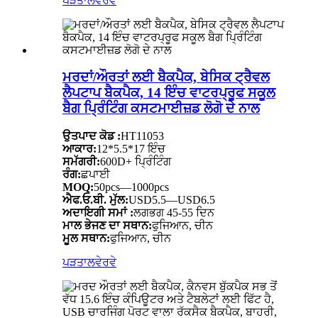
ਪੜਤਾਲ
ਵੇਰਵੇ
ਮਰਦਾਂ/ਔਰਤਾਂ ਲਈ ਬੈਕਪੈਕ, ਬੇਸਿਕ ਟ੍ਰੈਵਲ
ਲੈਪਟਾਪ ਬੈਕਪੈਕ, 14 ਇੰਚ ਵਾਟਰਪ੍ਰੂਫ ਸਕੂਲ
ਬੈਗ ਪ੍ਰਿੰਟਿੰਗ ਕਸਟਮਾਈਜ਼ਡ ਲੋਗੋ ਦੇ ਨਾਲ
ਉਤਪਾਦ ਕੋਡ :
HT11053
ਆਕਾਰ:
12*5.5*17 ਇੰਚ
ਸਮੱਗਰੀ:
600D+ ਪ੍ਰਿੰਟਿੰਗ
ਰੰਗ:
ਛਪਾਈ
MOQ:
50pcs—1000pcs
ਐਫ.ਓ.ਬੀ. ਮੁੱਲ:
USD5.5—USD6.5
ਅਦਾਇਗੀ ਸਮਾਂ :
ਲਗਭਗ 45-55 ਦਿਨ
ਮਾਲ ਭੇਜਣ ਦਾ ਸਥਾਨ:
ਫੁਜਿਆਨ, ਚੀਨ
ਮੂਲ ਸਥਾਨ:
ਫੁਜਿਆਨ, ਚੀਨ
ਪੜਤਾਲ
ਵੇਰਵੇ