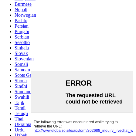
Burmese
Nepali
Norwegian
Pashto
Persian
Punjabi
Serbian
Sesotho
Sinhala
Slovak
Slovenian
Somali
Samoan
Scots Gaelic
Shona
Sindhi
Sundanese
Swahili
Tajik
Tamil
Telugu
Thai
Ukrainian
Urdu
Uzbek