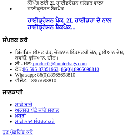
ਹਾਈਡ੍ਰੇਸ਼ਨ ਪੈਕ, 2L ਹਾਈਡਰਾ ਦੇ ਨਾਲ
ਹਾਈਡ੍ਰੇਸ਼ਨ ਬੈਕਪੈਕ...
ਸੰਪਰਕ ਕਰੋ
ਯਿੰਗਬਿਨ ਈਸਟ ਰੋਡ, ਚੇਂਗਨਾਨ ਇੰਡਸਟਰੀ ਜ਼ੋਨ, ਹੁਈਆਨ ਦੇਸ਼,
ਕਵਾਂਜ਼ੌ, ਫੁਜਿਆਨ, ਚੀਨ।
ਈ - ਮੇਲ:
product2@hunterbags.com
ਫ਼ੋਨ:
86-595-87351963
,
86(0)18965698810
Whatsapp: 86(0)18965698810
ਵੀਚੈਟ: 18965698810
ਜਾਣਕਾਰੀ
ਸਾਡੇ ਬਾਰੇ
ਅਕਸਰ ਪੁੱਛੇ ਜਾਂਦੇ ਸਵਾਲ
ਖ਼ਬਰਾਂ
ਸਾਡੇ ਨਾਲ ਸੰਪਰਕ ਕਰੋ
ਹੁਣ ਪੁੱਛਗਿੱਛ ਕਰੋ