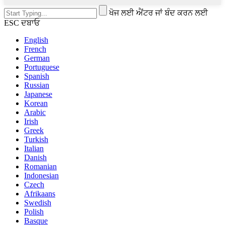
ਖੋਜ ਲਈ ਐਂਟਰ ਜਾਂ ਬੰਦ ਕਰਨ ਲਈ
ESC ਦਬਾਓ
English
French
German
Portuguese
Spanish
Russian
Japanese
Korean
Arabic
Irish
Greek
Turkish
Italian
Danish
Romanian
Indonesian
Czech
Afrikaans
Swedish
Polish
Basque