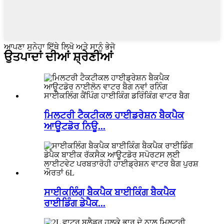
ਆਪਣਾ ਸੁਨੇਹਾ ਇੱਥੇ ਲਿਖੋ ਅਤੇ ਸਾਨੂੰ ਭੇਜੋ
ਉਤਪਾਦਾਂ ਦੀਆਂ ਸ਼੍ਰੇਣੀਆਂ
ਮਿਲਟਰੀ ਟੈਕਟੀਕਲ ਹਾਈਡਰੇਸ਼ਨ ਬੈਕਪੈਕ
ਆਊਟਡੋਰ ਨਿਊ...
ਸਾਈਕਲਿੰਗ ਬੈਕਪੈਕ ਬਾਈਕਿੰਗ ਬੈਕਪੈਕ
ਰਾਈਡਿੰਗ ਡੇਪੈਕ...