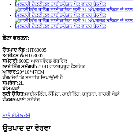
ਛੋਟਾ ਵਰਣਨ:
ਉਤਪਾਦ ਕੋਡ :
HT63005
ਆਈਟਮ ਨੰ:
HT63005
ਸਮੱਗਰੀ:
600D ਆਕਸਫੋਰਡ ਫੈਬਰਿਕ
ਲਾਈਨਿੰਗ ਸਮੱਗਰੀ:
210D ਵਾਟਰਪ੍ਰੂਫ਼ ਫੈਬਰਿਕ
ਆਕਾਰ:
20*10*47CM
ਰੰਗ:
ਜਿਵੇਂ ਕਿ ਤਸਵੀਰ ਦਿਖਾਉਂਦੀ ਹੈ
ਸਮਰੱਥਾ:
2L
ਥੀਮ:
ਖੇਡਾਂ
ਲਈ ਉਚਿਤ:
ਸਾਈਕਲਿੰਗ, ਕੈਂਪਿੰਗ, ਹਾਈਕਿੰਗ, ਚੜ੍ਹਨਾ, ਬਾਹਰੀ ਖੇਡਾਂ
ਫੰਕਸ਼ਨ:
ਪਾਣੀ ਸਟੋਰੇਜ਼
ਸਾਨੂੰ ਈਮੇਲ ਭੇਜੋ
ਉਤਪਾਦ ਦਾ ਵੇਰਵਾ