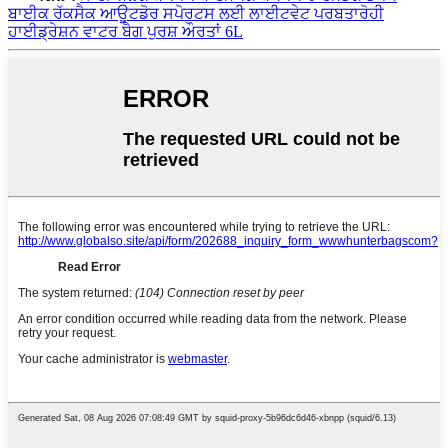
ਬਾਈਕ ਰੱਕਸੈਕ ਆਊਟਡੋਰ ਸਪੋਰਟਸ ਲਈ ਲਾਈਟਵੇਟ ਪਰਬਤਾਰੋਹੀ
ਹਾਈਡ੍ਰੇਸ਼ਨ ਵਾਟਰ ਬੈਗ ਪੁਰਸ਼ ਔਰਤਾਂ 6L