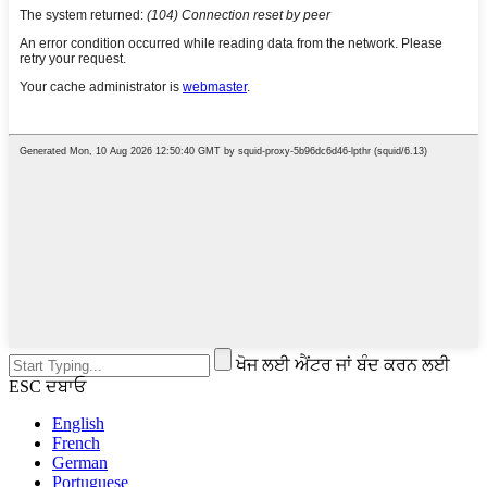
ਖੋਜ ਲਈ ਐਂਟਰ ਜਾਂ ਬੰਦ ਕਰਨ ਲਈ
ESC ਦਬਾਓ
English
French
German
Portuguese