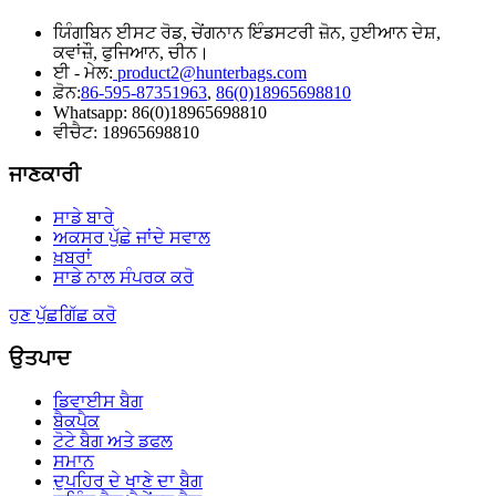
ਯਿੰਗਬਿਨ ਈਸਟ ਰੋਡ, ਚੇਂਗਨਾਨ ਇੰਡਸਟਰੀ ਜ਼ੋਨ, ਹੁਈਆਨ ਦੇਸ਼,
ਕਵਾਂਜ਼ੌ, ਫੁਜਿਆਨ, ਚੀਨ।
ਈ - ਮੇਲ:
product2@hunterbags.com
ਫ਼ੋਨ:
86-595-87351963
,
86(0)18965698810
Whatsapp: 86(0)18965698810
ਵੀਚੈਟ: 18965698810
ਜਾਣਕਾਰੀ
ਸਾਡੇ ਬਾਰੇ
ਅਕਸਰ ਪੁੱਛੇ ਜਾਂਦੇ ਸਵਾਲ
ਖ਼ਬਰਾਂ
ਸਾਡੇ ਨਾਲ ਸੰਪਰਕ ਕਰੋ
ਹੁਣ ਪੁੱਛਗਿੱਛ ਕਰੋ
ਉਤਪਾਦ
ਡਿਵਾਈਸ ਬੈਗ
ਬੈਕਪੈਕ
ਟੋਟੇ ਬੈਗ ਅਤੇ ਡਫਲ
ਸਮਾਨ
ਦੁਪਹਿਰ ਦੇ ਖਾਣੇ ਦਾ ਬੈਗ