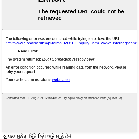
ਆਪਣਾ ਸੁਨੇਹਾ ਇੱਥੇ ਲਿਖੋ ਅਤੇ ਸਾਨੂੰ ਭੇਜੋ