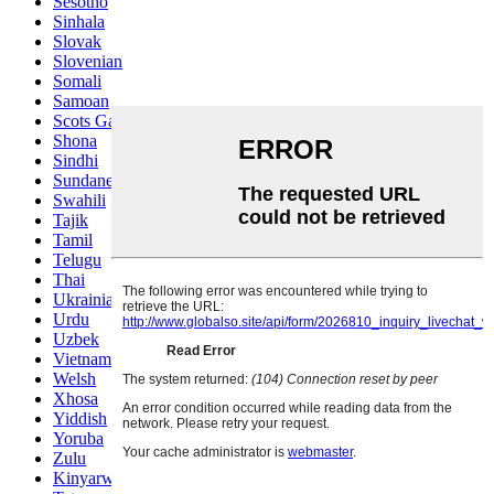
Sesotho
Sinhala
Slovak
Slovenian
Somali
Samoan
Scots Gaelic
Shona
Sindhi
Sundanese
Swahili
Tajik
Tamil
Telugu
Thai
Ukrainian
Urdu
Uzbek
Vietnamese
Welsh
Xhosa
Yiddish
Yoruba
Zulu
Kinyarwanda