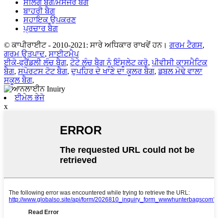
ਸਲਿੰਗ ਬੈਗ/ਮੈਸੇਂਜਰ ਬੈਗ
ਬਾਹਰੀ ਬੈਗ
ਸਹਾਇਕ ਉਪਕਰਣ
ਪ੍ਰਚਾਰ ਬੈਗ
© ਕਾਪੀਰਾਈਟ - 2010-2021: ਸਾਰੇ ਅਧਿਕਾਰ ਰਾਖਵੇਂ ਹਨ।
ਗਰਮ ਟੈਗਸ
,
ਗਰਮ ਉਤਪਾਦ
,
ਸਾਈਟਮੈਪ
ਈਕੋ-ਫ੍ਰੈਂਡਲੀ ਲੰਚ ਬੈਗ
,
ਟੋਟੇ ਲੰਚ ਬੈਗ ਨੂੰ ਇੰਸੂਲੇਟ ਕਰੋ
,
ਪੀਵੀਸੀ ਕਾਸਮੈਟਿਕ
ਬੈਗ
,
ਸਪੋਰਟਸ ਟੋਟ ਬੈਗ
,
ਦੁਪਹਿਰ ਦੇ ਖਾਣੇ ਦਾ ਕੂਲਰ ਬੈਗ
,
ਡਬਲ ਮੋਢੇ ਵਾਲਾ
ਸਕੂਲ ਬੈਗ
,
ਈਮੇਲ ਭੇਜੋ
x